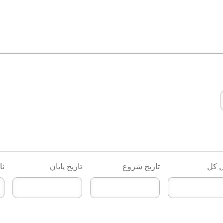
 کل
تاریخ شروع
تاریخ پایان
نا