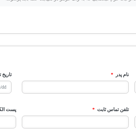
نام پدر
*
تاریخ ت
YYYY
slash
تلفن تماس ثابت
*
پست الک
MM
slash
DD