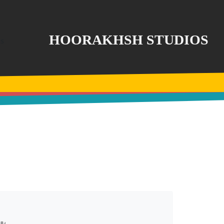
Ski
t
th
HOORAKHSH STUDIOS
conten
بع